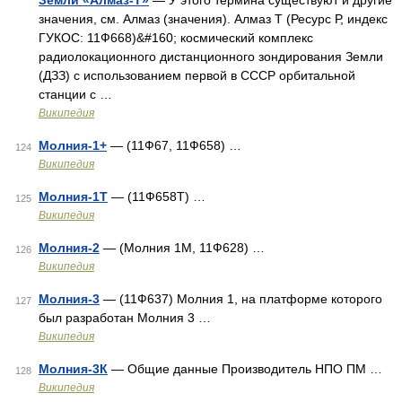
Земли «Алмаз-Т»
— У этого термина существуют и другие
значения, см. Алмаз (значения). Алмаз Т (Ресурс Р, индекс
ГУКОС: 11Ф668)&#160; космический комплекс
радиолокационного дистанционного зондирования Земли
(ДЗЗ) с использованием первой в СССР орбитальной
станции с …
Википедия
Молния-1+
— (11Ф67, 11Ф658) …
124
Википедия
Молния-1Т
— (11Ф658Т) …
125
Википедия
Молния-2
— (Молния 1М, 11Ф628) …
126
Википедия
Молния-3
— (11Ф637) Молния 1, на платформе которого
127
был разработан Молния 3 …
Википедия
Молния-3К
— Общие данные Производитель НПО ПМ …
128
Википедия