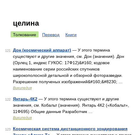
целина
Толкование
Перевод
Книги
Дон (космический аппарат)
— У этого термина
121
существуют и другие значения, см. Дон (значения). Дон
(Орлец 1, индекс ГУКОС: 17Ф12)&#160; кодовое
наименование серии российских спутников
широкополосной детальной и обзорной фоторазведки.
Разрешение полученых изображений&#160;&#8230; …
Википедия
Янтарь-4К2
— У этого термина существуют и другие
122
значения, см. Кобальт (значения). Янтарь 4К2 («Кобальт»,
11Ф695) Общие данные Разработчик …
Википедия
Космическая система дистанционного зондирования
123